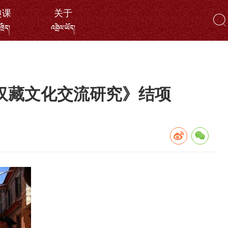
趣课
关于
ོ་ཁྲིད།
འབྲེལ་ཡོད།
汉藏文化交流研究》结项