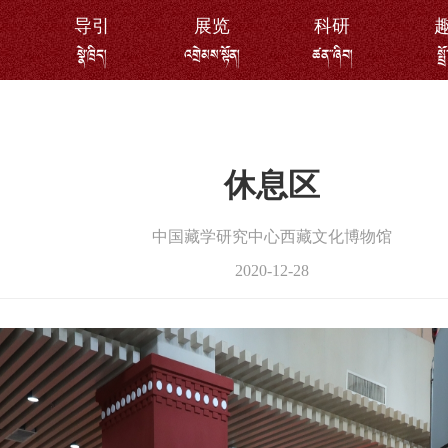
导引
展览
科研
སྣེ་ཁྲིད།
འགྲེམས་སྟོན།
ཚན་་ཞིབ།
སྤྲ
休息区
中国藏学研究中心西藏文化博物馆
2020-12-28