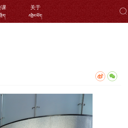
趣课
关于
ོ་ཁྲིད།
འབྲེལ་ཡོད།