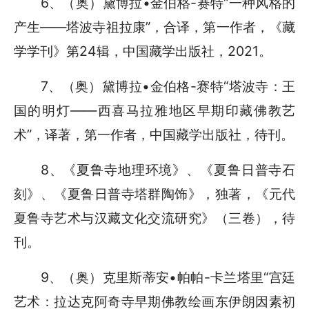
6、
（奥）黛博拉
•
金伯格
-
赛特“一种风格的
产生
——
塔波寺祖拉康
”，合译，第一作者，《藏
学学刊》第
24
辑，中国藏学出版社，
2021
。
7、
（奥）黛博拉
•
金伯格
-
赛特“塔波寺：王
国的明灯——西喜马拉雅地区早期印藏佛教艺
术”，译著，第一作者，中国藏学出版社，待刊。
8、
《夏鲁寺地理环境》、《夏鲁日普寺石
刻》、《夏鲁日普寺塔群陶饰》，独著，《元代
夏鲁寺艺术与汉藏文化交流研究》（三卷），待
刊。
9、
（奥）克里斯蒂安
•
帕帕
-
卡兰塔里“宫廷
艺术：拉达克阿奇寺早期佛教绘画东伊朗因素初