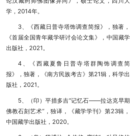
论汉藏药师佛图像异同》，硕士论文，四川大
学，2014年。
3、
《西藏日普寺塔饰调查简报》，独著，
《首届全国青年藏学研讨会论文集》，中国藏学
出版社，
2021
。
4、《西藏夏鲁日普寺塔群陶饰调查简
报》，独著，《南方民族考古》第21辑，科学出
版社，2021。
5、（印）平措多吉
“记忆石
——
拉达克早期
佛教石刻艺术
”，独译，《藏学学刊》第
23
辑，
中国藏学出版社，
2020
。