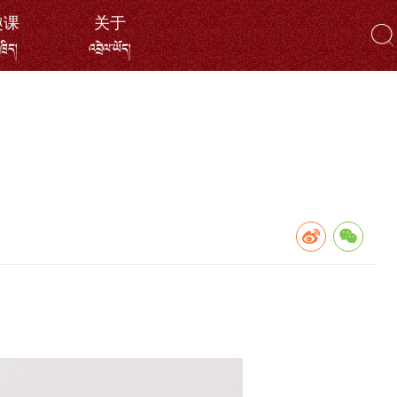
趣课
关于
ོ་ཁྲིད།
འབྲེལ་ཡོད།