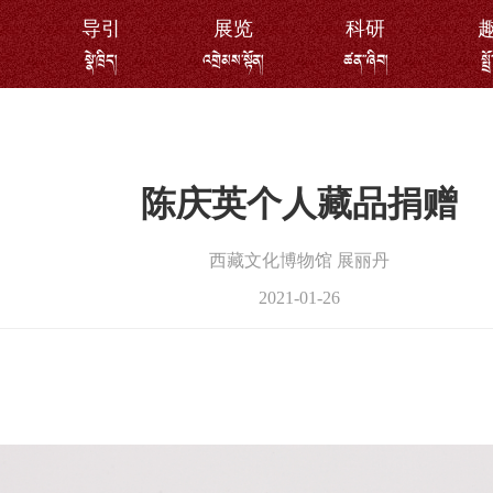
导引
展览
科研
སྣེ་ཁྲིད།
འགྲེམས་སྟོན།
ཚན་་ཞིབ།
སྤྲ
陈庆英个人藏品捐赠
西藏文化博物馆 展丽丹
2021-01-26