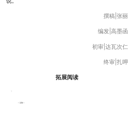
说。
撰稿|张丽
编发|高墨函
初审|达瓦次仁
终审|扎呷
拓展阅读