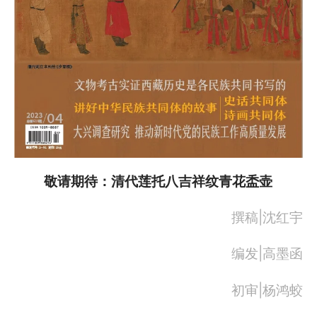
敬请期待：清代莲托八吉祥纹青花盉壶
撰稿|沈红宇
编发|高墨函
初审|杨鸿蛟