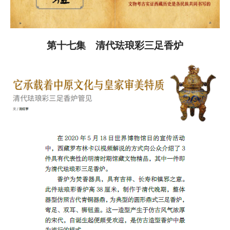
第十七集 清代珐琅彩三足香炉